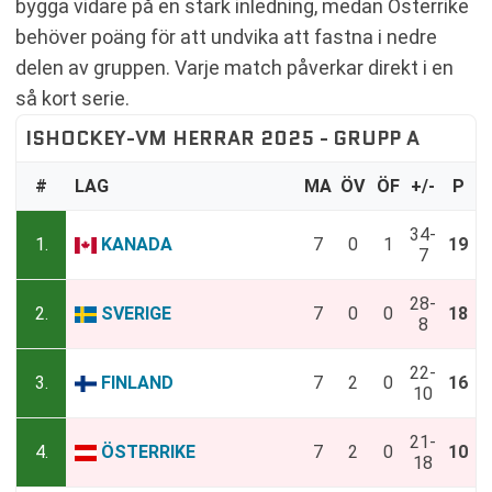
bygga vidare på en stark inledning, medan Österrike
behöver poäng för att undvika att fastna i nedre
delen av gruppen. Varje match påverkar direkt i en
så kort serie.
ISHOCKEY-VM HERRAR 2025 - GRUPP A
#
LAG
MA
ÖV
ÖF
+/-
P
34-
1.
KANADA
7
0
1
19
7
28-
2.
SVERIGE
7
0
0
18
8
22-
3.
FINLAND
7
2
0
16
10
21-
4.
ÖSTERRIKE
7
2
0
10
18