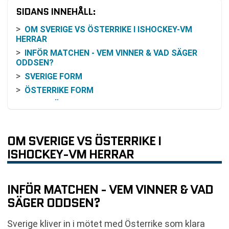
SIDANS INNEHÅLL:
OM SVERIGE VS ÖSTERRIKE I ISHOCKEY-VM
HERRAR
INFÖR MATCHEN - VEM VINNER & VAD SÄGER
ODDSEN?
SVERIGE FORM
ÖSTERRIKE FORM
TABELLÄGET OCH STATISTIK
INBÖRDES MÖTEN
NÄR SPELAS MATCHEN?
OM SVERIGE VS ÖSTERRIKE I
SÅ SER DU SVERIGE VS ÖSTERRIKE PÅ TV OCH
ISHOCKEY-VM HERRAR
STREAM
VAR SPELAS SVERIGE VS ÖSTERRIKE?
KOMMANDE MATCHER SVERIGE
INFÖR MATCHEN - VEM VINNER & VAD
KOMMANDE MATCHER ÖSTERRIKE
SÄGER ODDSEN?
RELATERADE NYHETER
Sverige kliver in i mötet med Österrike som klara