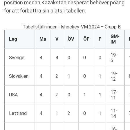
position medan Kazakstan desperat behöver poäng
för att förbättra sin plats i tabellen.
Tabellställningen i Ishockey-VM 2024 – Grupp B
GM-
Lag
Ma
V
ÖV
ÖF
F
IM
19-
Sverige
4
4
0
0
0
5
19-
Slovakien
4
2
1
0
1
12
17-
USA
4
2
0
1
1
11
11-
Lettland
4
1
2
0
1
14
16-