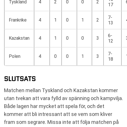
Tyskland
4
2
0
0
2
17
7-
Frankrike
4
1
0
1
2
13
6-
Kazakstan
4
1
0
0
3
12
7-
Polen
4
0
0
1
3
18
SLUTSATS
Matchen mellan Tyskland och Kazakstan kommer
utan tvekan att vara fylld av spänning och kampvilja.
Både lagen har mycket att spela för, och det
kommer att bli intressant att se vem som kliver
fram som segrare. Missa inte att följa matchen på