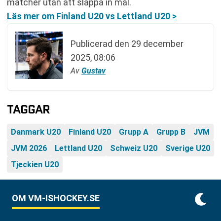
matcher utan att släppa in mål.
Läs mer om Finland U20 vs Lettland U20 >
Publicerad den
29 december
2025, 08:06
Av
Gustav
TAGGAR
Danmark U20
Finland U20
Grupp A
Grupp B
JVM
JVM 2026
Lettland U20
Schweiz U20
Sverige U20
Tjeckien U20
OM VM-ISHOCKEY.SE