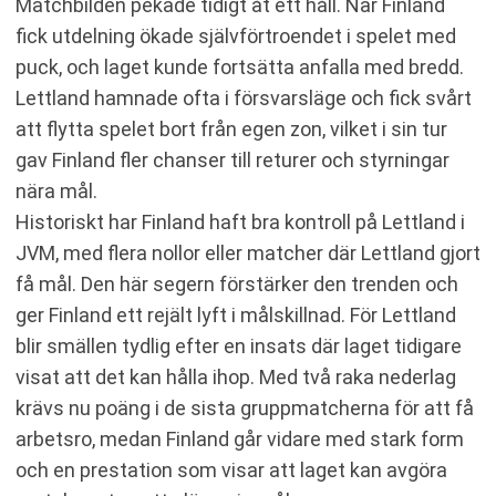
Matchbilden pekade tidigt åt ett håll. När Finland
fick utdelning ökade självförtroendet i spelet med
puck, och laget kunde fortsätta anfalla med bredd.
Lettland hamnade ofta i försvarsläge och fick svårt
att flytta spelet bort från egen zon, vilket i sin tur
gav Finland fler chanser till returer och styrningar
nära mål.
Historiskt har Finland haft bra kontroll på Lettland i
JVM, med flera nollor eller matcher där Lettland gjort
få mål. Den här segern förstärker den trenden och
ger Finland ett rejält lyft i målskillnad. För Lettland
blir smällen tydlig efter en insats där laget tidigare
visat att det kan hålla ihop. Med två raka nederlag
krävs nu poäng i de sista gruppmatcherna för att få
arbetsro, medan Finland går vidare med stark form
och en prestation som visar att laget kan avgöra