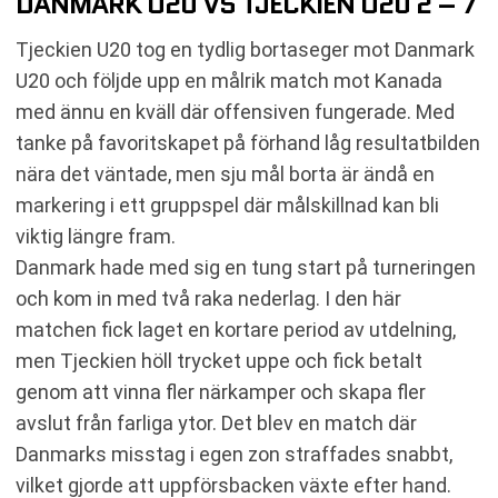
DANMARK U20 VS TJECKIEN U20 2 – 7
Tjeckien U20 tog en tydlig bortaseger mot Danmark
U20 och följde upp en målrik match mot Kanada
med ännu en kväll där offensiven fungerade. Med
tanke på favoritskapet på förhand låg resultatbilden
nära det väntade, men sju mål borta är ändå en
markering i ett gruppspel där målskillnad kan bli
viktig längre fram.
Danmark hade med sig en tung start på turneringen
och kom in med två raka nederlag. I den här
matchen fick laget en kortare period av utdelning,
men Tjeckien höll trycket uppe och fick betalt
genom att vinna fler närkamper och skapa fler
avslut från farliga ytor. Det blev en match där
Danmarks misstag i egen zon straffades snabbt,
vilket gjorde att uppförsbacken växte efter hand.