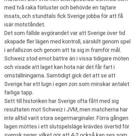
med två raka förluster och behövde en tajtare
insats, och stundtals fick Sverige jobba för att få
isär motståndet.
Det som fällde avgörandet var att Sverige över tid
skapade fler lägen med kontroll, särskilt genom spel
i anfallszon och genom att ta sig in framför mål.
Schweiz stod emot bättre än i vissa tidigare möten
och visade att laget kan hota när det får fart i
omställningarna. Samtidigt gick det att se att
Sverige har ett lugn i egen zon som minskar antalet
farliga tapp.
Sett till historiken har Sverige ofta fått med sig
resultaten mot Schweiz i JVM, men matcherna har
inte alltid varit stora segermarginaler. Förra gången
lagen möttes i ett slutspelsläge krävdes övertid för
svensk seger, vilket gör att 4-2 också kan ses som