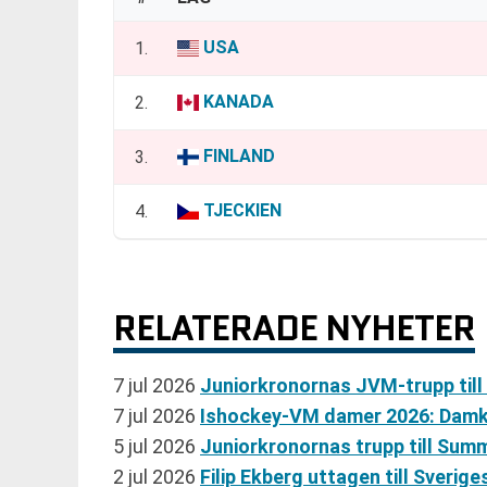
USA
1.
KANADA
2.
FINLAND
3.
TJECKIEN
4.
RELATERADE NYHETER
7 jul 2026
Juniorkronornas JVM-trupp till 
7 jul 2026
Ishockey-VM damer 2026: Damkr
5 jul 2026
Juniorkronornas trupp till Su
2 jul 2026
Filip Ekberg uttagen till Sver