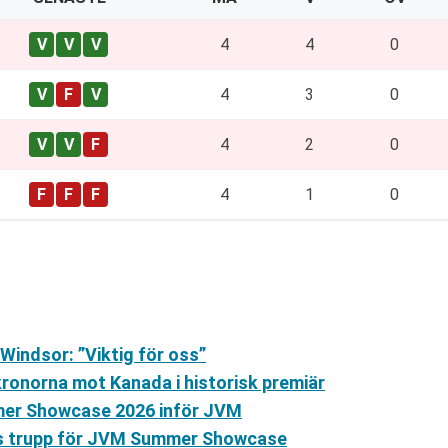
4
4
0
4
3
0
4
2
0
4
1
0
Windsor: ”Viktig för oss”
onorna mot Kanada i historisk premiär
mmer Showcase 2026 inför JVM
iges trupp för JVM Summer Showcase