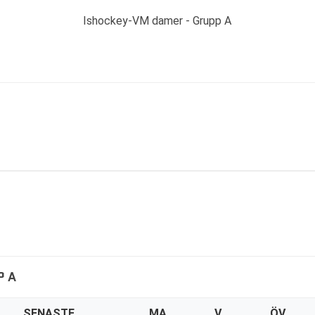
Ishockey-VM damer - Grupp A
P A
SENASTE
MA
V
ÖV