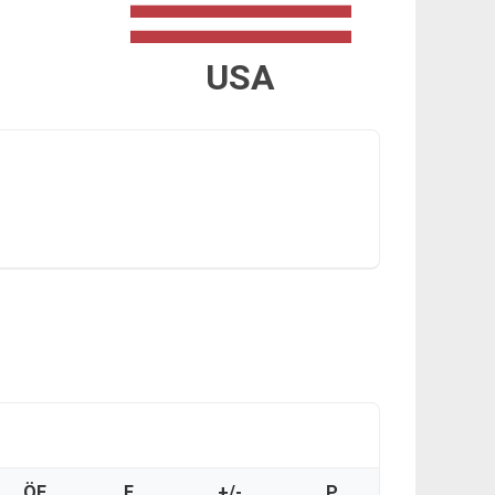
USA
ÖF
F
+/-
P