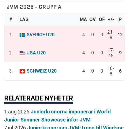
JVM 2026 - GRUPP A
#
LAG
MA
ÖV
ÖF
+/-
P
21-
1.
SVERIGE U20
4
0
0
12
8
17-
2.
USA U20
4
0
0
9
15
10-
3.
SCHWEIZ U20
4
0
0
6
8
RELATERADE NYHETER
1 aug 2026
Juniorkronorna imponerar i World
Junior Summer Showcase inför JVM
7 jul 2026
Juniorkronornas JVM-trupp till Windsor: