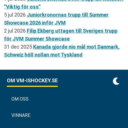
”Viktig för oss”
5 jul 2026
Juniorkronornas trupp till Summer
Showcase 2026 inför JVM
2 jul 2026
Filip Ekberg uttagen till Sveriges trupp
för JVM Summer Showcase
31 dec 2025
Kanada gjorde nio mål mot Danmark,
Schweiz höll nollan mot Tyskland
OM VM-ISHOCKEY.SE
OM OSS
VINNARE