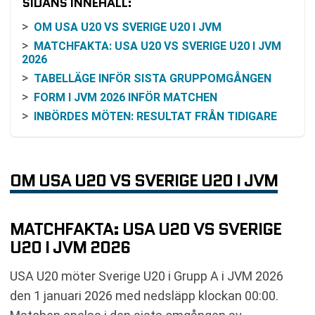
SIDANS INNEHÅLL:
OM USA U20 VS SVERIGE U20 I JVM
MATCHFAKTA: USA U20 VS SVERIGE U20 I JVM
2026
TABELLÄGE INFÖR SISTA GRUPPOMGÅNGEN
FORM I JVM 2026 INFÖR MATCHEN
INBÖRDES MÖTEN: RESULTAT FRÅN TIDIGARE
JVM
VAD BETYDER SISTA GRUPPMATCHEN I JVM?
ODDS OCH VINSTCHANS: HUR MAN KAN
OM USA U20 VS SVERIGE U20 I JVM
RESONERA UTAN ATT SPEKULERA
SÅ KAN DU FÖLJA USA U20 VS SVERIGE U20 PÅ
TV OCH ONLINE
MATCHFAKTA: USA U20 VS SVERIGE
VANLIGA FRÅGOR OM USA U20 VS SVERIGE U20
U20 I JVM 2026
TABELL
RELATERADE NYHETER
USA U20 möter Sverige U20 i Grupp A i JVM 2026
den 1 januari 2026 med nedsläpp klockan 00:00.