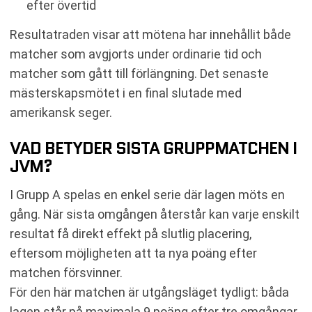
efter övertid
Resultatraden visar att mötena har innehållit både
matcher som avgjorts under ordinarie tid och
matcher som gått till förlängning. Det senaste
mästerskapsmötet i en final slutade med
amerikansk seger.
VAD BETYDER SISTA GRUPPMATCHEN I
JVM?
I Grupp A spelas en enkel serie där lagen möts en
gång. När sista omgången återstår kan varje enskilt
resultat få direkt effekt på slutlig placering,
eftersom möjligheten att ta nya poäng efter
matchen försvinner.
För den här matchen är utgångsläget tydligt: båda
lagen står på maximala 9 poäng efter tre omgångar.