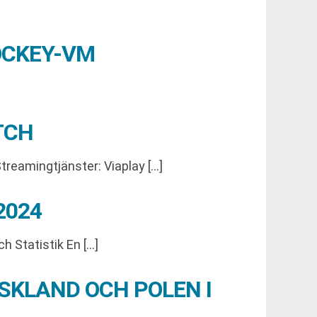
OCKEY-VM
TCH
reamingtjänster: Viaplay […]
2024
h Statistik En […]
KLAND OCH POLEN I