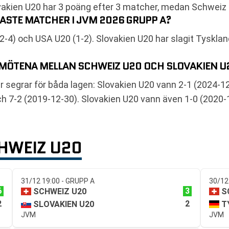
ovakien U20 har 3 poäng efter 3 matcher, medan Schweiz 
NASTE MATCHER I JVM 2026 GRUPP A?
2-4) och USA U20 (1-2). Slovakien U20 har slagit Tyskla
MÖTENA MELLAN SCHWEIZ U20 OCH SLOVAKIEN U
 segrar för båda lagen: Slovakien U20 vann 2-1 (2024-1
ch 7-2 (2019-12-30). Slovakien U20 vann även 1-0 (2020-
HWEIZ U20
31/12 19:00 - GRUPP A
30/12
6
3
SCHWEIZ U20
S
2
2
SLOVAKIEN U20
T
JVM
JVM