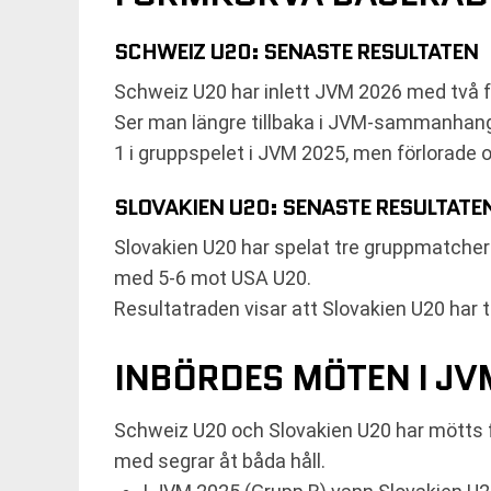
SCHWEIZ U20: SENASTE RESULTATEN
Schweiz U20 har inlett JVM 2026 med två f
Ser man längre tillbaka i JVM-sammanhang
1 i gruppspelet i JVM 2025, men förlorade
SLOVAKIEN U20: SENASTE RESULTATE
Slovakien U20 har spelat tre gruppmatcher
med 5-6 mot USA U20.
Resultatraden visar att Slovakien U20 har
INBÖRDES MÖTEN I JV
Schweiz U20 och Slovakien U20 har mötts f
med segrar åt båda håll.