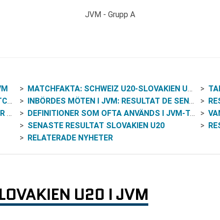
JVM - Grupp A
VM
MATCHFAKTA: SCHWEIZ U20-SLOVAKIEN U20 I JVM 2026
TA
NA
INBÖRDES MÖTEN I JVM: RESULTAT DE SENASTE ÅREN
RESO
NE
DEFINITIONER SOM OFTA ANVÄNDS I JVM-TABELLER
VAN
SENASTE RESULTAT SLOVAKIEN U20
RE
RELATERADE NYHETER
LOVAKIEN U20 I JVM