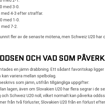
0 med 2-1.
0 med 3-0.
med 4-3 efter straffar.
20 med 1-0.
 med 7-2.
vunnit fler av de senaste mötena, men Schweiz U20 har oc
DDSEN OCH VAD SOM PÅVER
ntades en jämn drabbning. Ett sådant favoritskap ligger
 kan variera mellan spelbolag.
skrivs som jämn, utifrån tillgängliga uppgifter:
llan lagen, även om Slovakien U20 har flera segrar i de 
g och Schweiz U20 noll, vilket normalt kan påverka odds
r från två förluster, Slovakien U20 från en förlust efter