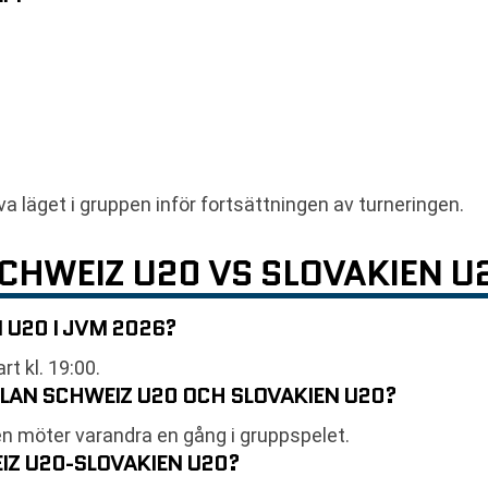
a läget i gruppen inför fortsättningen av turneringen.
CHWEIZ U20 VS SLOVAKIEN U
 U20 I JVM 2026?
 kl. 19:00.
LLAN SCHWEIZ U20 OCH SLOVAKIEN U20?
en möter varandra en gång i gruppspelet.
EIZ U20-SLOVAKIEN U20?