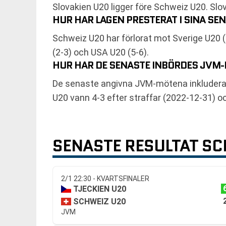
Slovakien U20 ligger före Schweiz U20. Sl
HUR HAR LAGEN PRESTERAT I SINA SE
Schweiz U20 har förlorat mot Sverige U20 (
(2-3) och USA U20 (5-6).
HUR HAR DE SENASTE INBÖRDES JVM-
De senaste angivna JVM-mötena inkluderar
U20 vann 4-3 efter straffar (2022-12-31) o
SENASTE RESULTAT SC
2/1 22:30 - KVARTSFINALER
TJECKIEN U20
SCHWEIZ U20
JVM