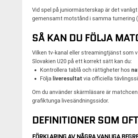
Vid spel på juniormästerskap är det vanlig
gemensamt motstånd i samma turnering (h
SÅ KAN DU FÖLJA MATC
Vilken tv-kanal eller streamingtjänst som v
Slovakien U20 på ett korrekt sätt kan du:
Kontrollera tablå och rättigheter hos
na
Följa
liveresultat
via officiella tävling
Om du använder skärmläsare är matchcenter 
grafiktunga livesändningssidor.
DEFINITIONER SOM OF
FÖRKLARING AV NÅGRA VANLIGA BEGR