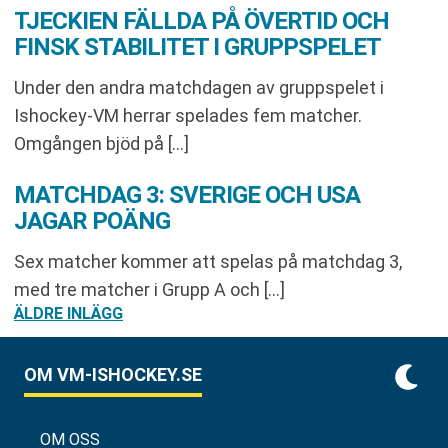
TJECKIEN FÄLLDA PÅ ÖVERTID OCH
FINSK STABILITET I GRUPPSPELET
Under den andra matchdagen av gruppspelet i
Ishockey-VM herrar spelades fem matcher.
Omgången bjöd på […]
MATCHDAG 3: SVERIGE OCH USA
JAGAR POÄNG
Sex matcher kommer att spelas på matchdag 3,
med tre matcher i Grupp A och […]
INLÄGGSNAVIGERING
ÄLDRE INLÄGG
OM VM-ISHOCKEY.SE
OM OSS