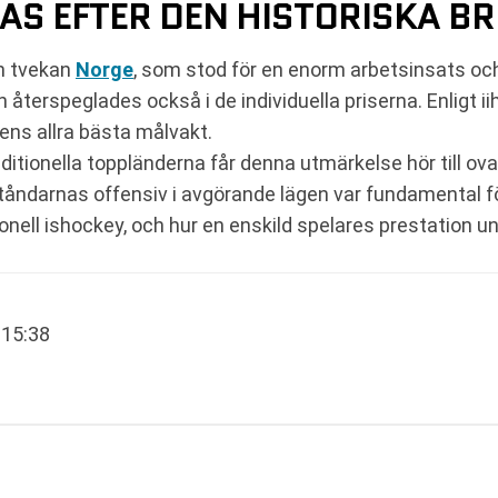
SAS EFTER DEN HISTORISKA 
n tvekan
Norge
, som stod för en enorm arbetsinsats oc
 återspeglades också i de individuella priserna. Enligt 
ens allra bästa målvakt.
raditionella toppländerna får denna utmärkelse hör till 
åndarnas offensiv i avgörande lägen var fundamental fö
nell ishockey, och hur en enskild spelares prestation und
 15:38