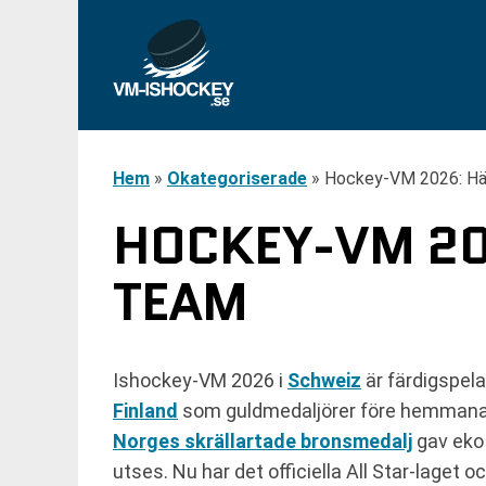
Hem
»
Okategoriserade
»
Hockey-VM 2026: Här 
HOCKEY-VM 20
TEAM
Ishockey-VM 2026 i
Schweiz
är färdigspela
Finland
som guldmedaljörer före hemmanati
Norges skrällartade bronsmedalj
gav eko 
utses. Nu har det officiella All Star-laget 