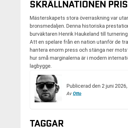
SKRÄLLNATIONEN PRI
Mästerskapets stora överraskning var uta
bronsmedaljen. Denna historiska prestation
burväktaren Henrik Haukeland till turnering
Att en spelare från en nation utanför de t
hantera enorm press och stänga ner motst
hur små marginalerna är i modern internatio
lagbygge.
Publicerad den
2 juni 2026,
Av
Otto
TAGGAR