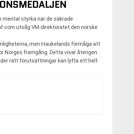
BRONSMEDALJEN
h mental styrka när de säkrade
iihf.com utsåg VM-direktoratet den norske
ovanligheterna, men Haukelands förmåga att
r Norges framgång. Detta visar återigen
er rätt förutsättningar kan lyfta ett helt