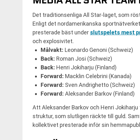
MEDIA ALL STAR TEAM
Det traditionsenliga All Star-laget, som rö
Enligt det nordamerikanska sportnätverket
presterade bäst under
slutspelets mest p
och explosivitet.
Målvakt:
Leonardo Genoni (Schweiz)
Back:
Roman Josi (Schweiz)
Back:
Henri Jokiharju (Finland)
Forward:
Macklin Celebrini (Kanada)
Forward:
Sven Andrighetto (Schweiz)
Forward:
Aleksander Barkov (Finland)
Att Aleksander Barkov och Henri Jokiharju t
struktur, som slutligen räckte till guld. S
kollektivet presterade inför sin hemmapubl