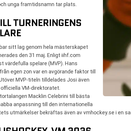
och unga framtidsnamn tar plats.
ILL TURNERINGENS
LARE
ar sitt lag genom hela mästerskapet
erades den 31 maj. Enligt iihf.com
st värdefulla spelare (MVP). Hans
rån egen zon var en avgörande faktor till
 Utöver MVP-titeln tilldelades Josi även
fficiella VM-direktoratet.
talangen Macklin Celebrini till bästa
nabba anpassning till den internationella
atets utmärkelser bekräftas även av vmhockey.se i en 