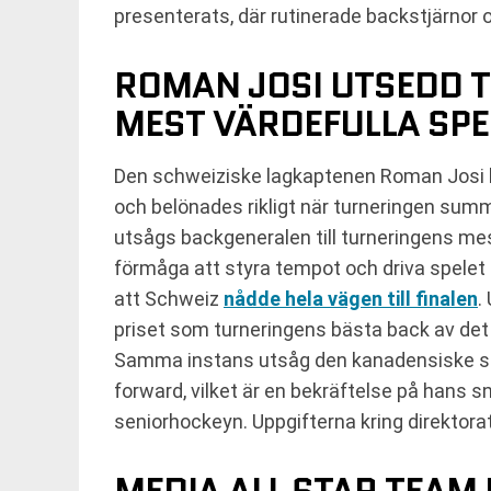
presenterats, där rutinerade backstjärnor 
ROMAN JOSI UTSEDD T
MEST VÄRDEFULLA SPE
Den schweiziske lagkaptenen Roman Josi b
och belönades rikligt när turneringen summ
utsågs backgeneralen till turneringens me
förmåga att styra tempot och driva spelet f
att Schweiz
nådde hela vägen till finalen
.
priset som turneringens bästa back av det o
Samma instans utsåg den kanadensiske stor
forward, vilket är en bekräftelse på hans s
seniorhockeyn. Uppgifterna kring direktor