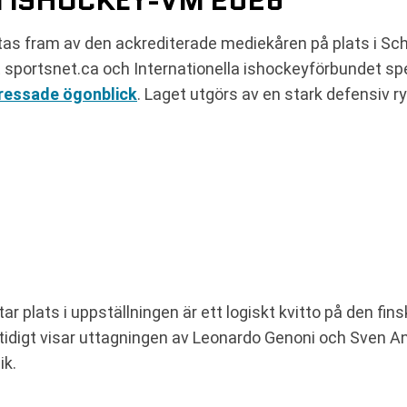
 I ISHOCKEY-VM 2026
stas fram av den ackrediterade mediekåren på plats i Sch
 sportsnet.ca och Internationella ishockeyförbundet sp
ressade ögonblick
. Laget utgörs av en stark defensiv 
ar plats i uppställningen är ett logiskt kvitto på den fi
amtidigt visar uttagningen av Leonardo Genoni och Sven A
ik.