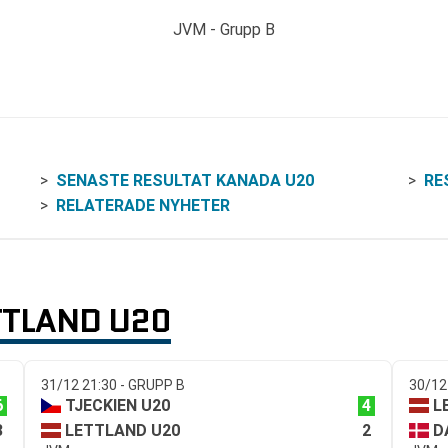
JVM - Grupp B
SENASTE RESULTAT KANADA U20
RE
RELATERADE NYHETER
TTLAND U20
31/12 21:30 - GRUPP B
30/12
6
4
TJECKIEN U20
L
3
2
LETTLAND U20
D