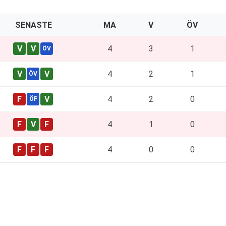
SENASTE
MA
V
ÖV
4
3
1
4
2
1
4
2
0
4
1
0
4
0
0