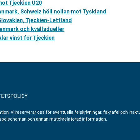
 mot Tjeckien U20
anmark, Schweiz höll nollan mot Tyskland
lovakien, Tjeckien-Lettland
nmark och kvällsdueller
lar vinst för Tjeckien
TETSPOLICY
n. Vi reserverar oss för eventuella felskrivningar, faktafel och inaktue
er, spelscheman och annan matchrelaterad information.