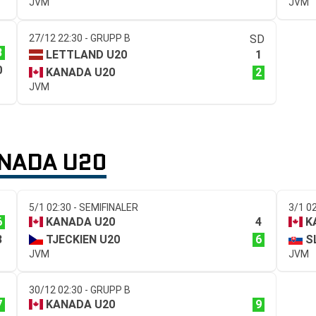
JVM
JVM
27/12 22:30 - GRUPP B
SD
8
1
LETTLAND U20
0
2
KANADA U20
JVM
ANADA U20
5/1 02:30 - SEMIFINALER
3/1 0
6
4
KANADA U20
K
3
6
TJECKIEN U20
S
JVM
JVM
30/12 02:30 - GRUPP B
7
9
KANADA U20