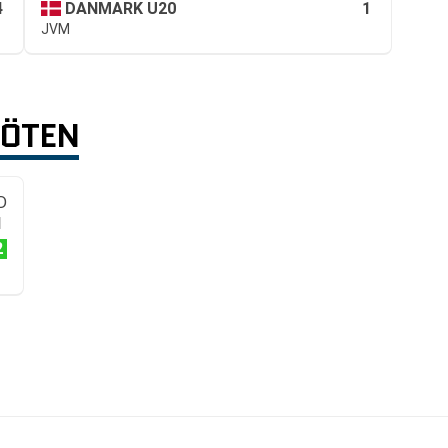
4
1
DANMARK U20
JVM
MÖTEN
D
1
2