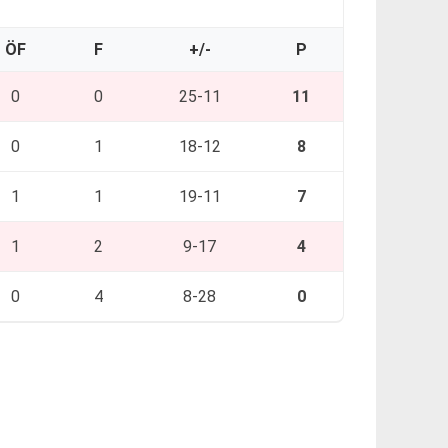
ÖF
F
+/-
P
0
0
25-11
11
0
1
18-12
8
1
1
19-11
7
1
2
9-17
4
0
4
8-28
0